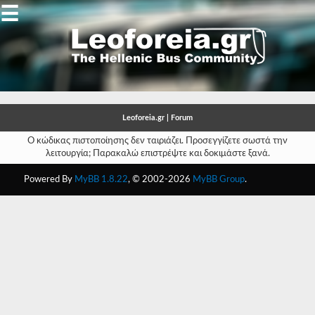
☰
Gallery
Open
Gallery
Leoforeia.gr | Forum
-
Ο κώδικας πιστοποίησης δεν ταιριάζει. Προσεγγίζετε σωστά την
λειτουργία; Παρακαλώ επιστρέψτε και δοκιμάστε ξανά.
-
Powered By
MyBB 1.8.22
, © 2002-2026
MyBB Group
.
-
-
-
-
-
-