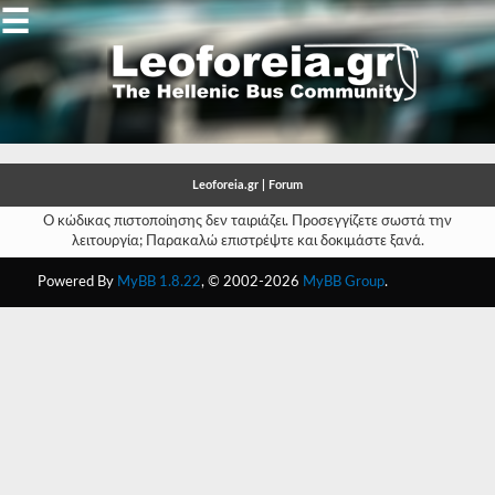
☰
Gallery
Open
Gallery
Leoforeia.gr | Forum
-
Ο κώδικας πιστοποίησης δεν ταιριάζει. Προσεγγίζετε σωστά την
λειτουργία; Παρακαλώ επιστρέψτε και δοκιμάστε ξανά.
-
Powered By
MyBB 1.8.22
, © 2002-2026
MyBB Group
.
-
-
-
-
-
-