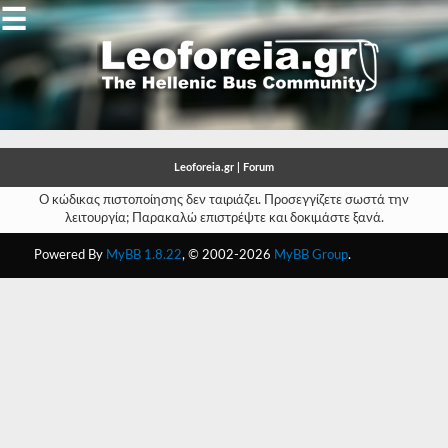
☰
Gallery
Open
Gallery
Leoforeia.gr | Forum
-
Ο κώδικας πιστοποίησης δεν ταιριάζει. Προσεγγίζετε σωστά την
λειτουργία; Παρακαλώ επιστρέψτε και δοκιμάστε ξανά.
-
Powered By
MyBB 1.8.22
, © 2002-2026
MyBB Group
.
-
-
-
-
-
-