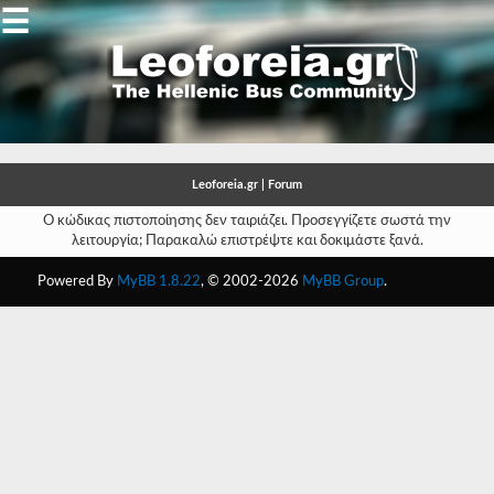
☰
Gallery
Open
Gallery
Leoforeia.gr | Forum
-
Ο κώδικας πιστοποίησης δεν ταιριάζει. Προσεγγίζετε σωστά την
λειτουργία; Παρακαλώ επιστρέψτε και δοκιμάστε ξανά.
-
Powered By
MyBB 1.8.22
, © 2002-2026
MyBB Group
.
-
-
-
-
-
-