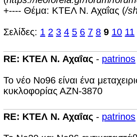
+---- Θέμα: ΚΤΕΛ Ν. Αχαΐας (
/s
Σελίδες:
1
2
3
4
5
6
7
8
9
10
11
RE: ΚΤΕΛ Ν. Αχαΐας
-
patrinos
Το νέο Νο96 είναι ένα μεταχει
κυκλοφορίας ΑΖΝ-3870
RE: ΚΤΕΛ Ν. Αχαΐας
-
patrinos