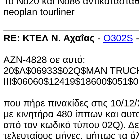
Το Νο20 και Νο86 αντικαταστάθ
neoplan tourliner
RE: ΚΤΕΛ Ν. Αχαΐας
-
O302S
ΑΖΝ-4828 σε αυτό:
20$Λ$06933$02Q$MAN TRUC
ΙΙΙ$06060$12419$18600$051$
που πήρε πινακίδες στις 10/12/
με κινητήρα 480 ίππων και αυτ
από τον κωδικό τύπου 02Q). Δε
τελευταίους μήνες, μήπως τα ά