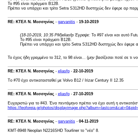
To #95 είναι πράγματι Β12Β.
Πρέπει να υπάρχει και τρίτο Setra S312HD δυστηχώς δεν έφερε αρ παρμπρ
RE: ΚΤΕΛ Ν. Μεσσηνίας
-
garvanitis
-
19-10-2019
(18-10-2019, 10:35 PM)
eliasfp Έγραψε:
To #97 είναι και αυτό Fut
To #95 είναι πράγματι Β12Β.
Πρέπει να υπάρχει και τρίτο Setra S312HD δυστηχώς δεν έφερε αρ
Το έχεις ήδη γραμμένο το 312, το 98 είναι... (μην βασίζεσαι ποτέ σε τι ν
RE: ΚΤΕΛ Ν. Μεσσηνίας
-
eliasfp
-
22-10-2019
Tο #70 έχει αντικατασταθεί με Volvo B12 / Irizar Century II 12.35
RE: ΚΤΕΛ Ν. Μεσσηνίας
-
eliasfp
-
27-10-2019
Ευχαριστώ για το #43. Ένα πεντάμηνο πρέπει να έχει αυτή η αντικατάστα
https://leoforeia.gr/photos/displayimage.php?album=lastcom&cat=0
RE: ΚΤΕΛ Ν. Μεσσηνίας
-
garvanitis
-
04-11-2019
ΚΜΤ-8948 Neoplan N2216SHD Tourliner το "νέο" 8.