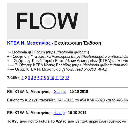
ΚΤΕΛ Ν. Μεσσηνίας
- Εκτυπώσιμη Έκδοση
+- Leoforeia.gr | Forum (
https://leoforeia.gr/forum
)
+-- Συζήτηση: Υπεραστικά Λεωφορεία (
https://leoforeia.gr/forum/forumdi
+--- Συζήτηση: Κοινά Ταμεία Εισπράξεων Λεωφορείων (ΚΤΕΛ) (
https://
+---- Συζήτηση: ΚΤΕΛ Νότιας Ελλάδας (
https://leoforeia.gr/forum/forumd
+---- Θέμα: ΚΤΕΛ Ν. Μεσσηνίας (
/showthread.php?tid=4042
)
Σελίδες:
1
2
3
4
5
6
7
8
9
10
11
12
13
RE: ΚΤΕΛ Ν. Μεσσηνίας
-
Giannis
-
15-10-2019
Επίσης το #12 έχει πινακίδες ΗΑΗ-8112, το #54 ΚΜΗ-5020 και το #95 Κ
RE: ΚΤΕΛ Ν. Μεσσηνίας
-
eliasfp
-
16-10-2019
Το #93 είναι κοντό Futura.To #29 το είδα με πωλητήριο ενδεχομένως να 