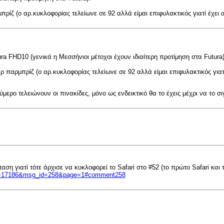
ίζ (ο αρ.κυκλοφορίας τελείωνε σε 92 αλλά είμαι επιφυλακτικός γιατί έχει α
ura FHD10 (γενικά η Μεσσήνιοι μέτοχοι έχουν ιδιαίτερη προτίμηση στα Futura)
 παρμπρίζ (ο αρ.κυκλοφορίας τελείωνε σε 92 αλλά είμαι επιφυλακτικός γιατί
ούμερο τελειώνουν οι πινακίδες, μόνο ως ενδεικτικό θα το έχεις μέχρι να το σ
ση γιατί τότε άρχισε να κυκλοφορεί το Safari στο #52 (το πρώτο Safari και
&pid=17186&msg_id=258&page=1#comment258