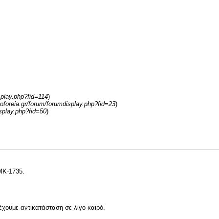
splay.php?fid=114
)
leoforeia.gr/forum/forumdisplay.php?fid=23
)
isplay.php?fid=50
)
ΜΚ-1735.
έχουμε αντικατάσταση σε λίγο καιρό.