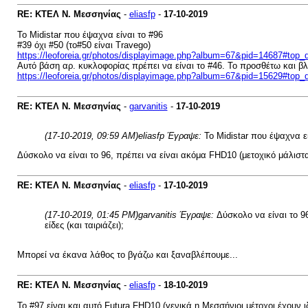
RE: ΚΤΕΛ Ν. Μεσσηνίας
-
eliasfp
-
17-10-2019
Το Midistar που έψαχνα είναι το #96
#39 όχι #50 (το#50 είναι Travego)
https://leoforeia.gr/photos/displayimage.php?album=67&pid=14687#top_
Αυτό βάση αρ. κυκλοφορίας πρέπει να είναι το #46. Το προσθέτω και βλ
https://leoforeia.gr/photos/displayimage.php?album=67&pid=15629#top_
RE: ΚΤΕΛ Ν. Μεσσηνίας
-
garvanitis
-
17-10-2019
(17-10-2019, 09:59 AM)
eliasfp Έγραψε:
Το Midistar που έψαχνα εί
Δύσκολο να είναι το 96, πρέπει να είναι ακόμα FHD10 (μετοχικό μάλιστα 
RE: ΚΤΕΛ Ν. Μεσσηνίας
-
eliasfp
-
17-10-2019
(17-10-2019, 01:45 PM)
garvanitis Έγραψε:
Δύσκολο να είναι το 9
είδες (και ταιριάζει);
Μπορεί να έκανα λάθος το βγάζω και ξαναβλέπουμε...
RE: ΚΤΕΛ Ν. Μεσσηνίας
-
eliasfp
-
18-10-2019
To #97 είναι και αυτό Futura FHD10 (γενικά η Μεσσήνιοι μέτοχοι έχουν ι