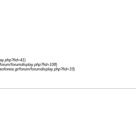
lay.php?fid=41
)
r/forum/forumdisplay.php?fid=108
)
/leoforeia.gr/forum/forumdisplay.php?fid=33
)