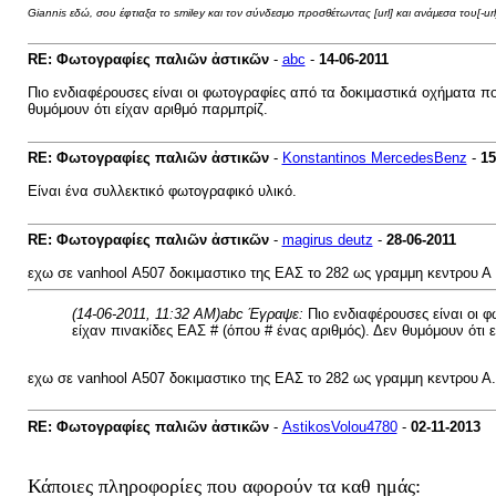
Giannis εδώ, σου έφτιαξα το smiley και τον σύνδεσμο προσθέτωντας [url] και ανάμεσα του[-url]. 
RE: Φωτογραφίες παλιῶν ἀστικῶν
-
abc
-
14-06-2011
Πιο ενδιαφέρουσες είναι οι φωτογραφίες από τα δοκιμαστικά οχήματα π
θυμόμουν ότι είχαν αριθμό παρμπρίζ.
RE: Φωτογραφίες παλιῶν ἀστικῶν
-
Konstantinos MercedesBenz
-
15
Είναι ένα συλλεκτικό φωτογραφικό υλικό.
RE: Φωτογραφίες παλιῶν ἀστικῶν
-
magirus deutz
-
28-06-2011
εχω σε vanhool Α507 δοκιμαστικο της ΕΑΣ το 282 ως γραμμη κεντρου Α
(14-06-2011, 11:32 AM)
abc Έγραψε:
Πιο ενδιαφέρουσες είναι οι 
είχαν πινακίδες ΕΑΣ # (όπου # ένας αριθμός). Δεν θυμόμουν ότι 
εχω σε vanhool Α507 δοκιμαστικο της ΕΑΣ το 282 ως γραμμη κεντρου Α
RE: Φωτογραφίες παλιῶν ἀστικῶν
-
AstikosVolou4780
-
02-11-2013
Κάποιες πληροφορίες που αφορούν τα καθ ημάς: