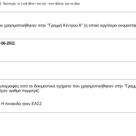
Προσοχή, το [-url] θέλει / και όχι - που έβαλα, για να βγει.
ου χρησιμοποιήθηκαν στην "Γραμμή Κέντρου Α" (η οποία αργότερα ονομαστήκε
-06-2011
φωτογραφίες από τα δοκιμαστικά οχήματα που χρησιμοποιήθηκαν στην "Γραμμ
είχαν αριθμό παρμπρίζ.
. Η πινακιδα ηταν ΕΑΣ2