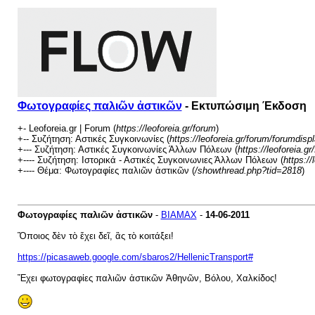
Φωτογραφίες παλιῶν ἀστικῶν
- Εκτυπώσιμη Έκδοση
+- Leoforeia.gr | Forum (
https://leoforeia.gr/forum
)
+-- Συζήτηση: Αστικές Συγκοινωνίες (
https://leoforeia.gr/forum/forumdisp
+--- Συζήτηση: Αστικές Συγκοινωνίες Άλλων Πόλεων (
https://leoforeia.g
+---- Συζήτηση: Ιστορικά - Αστικές Συγκοινωνιες Άλλων Πόλεων (
https:/
+---- Θέμα: Φωτογραφίες παλιῶν ἀστικῶν (
/showthread.php?tid=2818
)
Φωτογραφίες παλιῶν ἀστικῶν
-
BIAMAX
-
14-06-2011
Ὅποιος δὲν τὸ ἔχει δεῖ, ἂς τὸ κοιτάξει!
https://picasaweb.google.com/sbaros2/HellenicTransport#
Ἔχει φωτογραφἰες παλιῶν ἀστικῶν Ἀθηνῶν, Βόλου, Χαλκίδος!