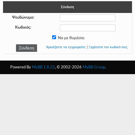
Σύνδεση
-
Ψευδώνυμο:
-
Κωδικός:
-
Να με θυμάσαι
-
Χρειάζεστε να εγγραφείτε;
|
Ξεχάσατε τον κωδικό σας;
-
-
Powered By
MyBB 1.8.22
, © 2002-2026
MyBB Group
.
-
-
-
-
-
-