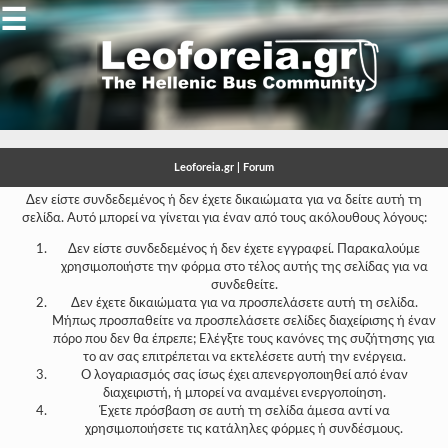
☰
Gallery
Open
Gallery
Leoforeia.gr | Forum
-
Δεν είστε συνδεδεμένος ή δεν έχετε δικαιώματα για να δείτε αυτή τη
σελίδα. Αυτό μπορεί να γίνεται για έναν από τους ακόλουθους λόγους:
-
Δεν είστε συνδεδεμένος ή δεν έχετε εγγραφεί. Παρακαλούμε
-
χρησιμοποιήστε την φόρμα στο τέλος αυτής της σελίδας για να
συνδεθείτε.
-
Δεν έχετε δικαιώματα για να προσπελάσετε αυτή τη σελίδα.
Μήπως προσπαθείτε να προσπελάσετε σελίδες διαχείρισης ή έναν
-
πόρο που δεν θα έπρεπε; Ελέγξτε τους κανόνες της συζήτησης για
το αν σας επιτρέπεται να εκτελέσετε αυτή την ενέργεια.
-
Ο λογαριασμός σας ίσως έχει απενεργοποιηθεί από έναν
διαχειριστή, ή μπορεί να αναμένει ενεργοποίηση.
-
Έχετε πρόσβαση σε αυτή τη σελίδα άμεσα αντί να
χρησιμοποιήσετε τις κατάληλες φόρμες ή συνδέσμους.
-