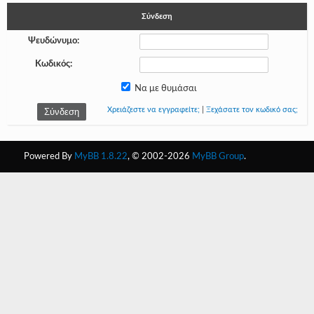
Σύνδεση
-
Ψευδώνυμο:
-
Κωδικός:
-
Να με θυμάσαι
-
Χρειάζεστε να εγγραφείτε;
|
Ξεχάσατε τον κωδικό σας;
-
-
Powered By
MyBB 1.8.22
, © 2002-2026
MyBB Group
.
-
-
-
-
-
-