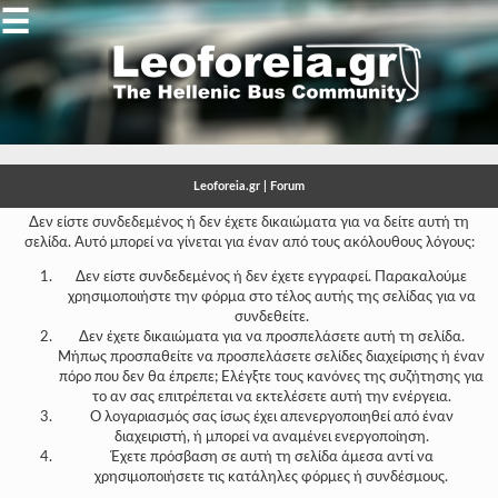
☰
Gallery
Open
Gallery
Leoforeia.gr | Forum
-
Δεν είστε συνδεδεμένος ή δεν έχετε δικαιώματα για να δείτε αυτή τη
σελίδα. Αυτό μπορεί να γίνεται για έναν από τους ακόλουθους λόγους:
-
Δεν είστε συνδεδεμένος ή δεν έχετε εγγραφεί. Παρακαλούμε
-
χρησιμοποιήστε την φόρμα στο τέλος αυτής της σελίδας για να
συνδεθείτε.
-
Δεν έχετε δικαιώματα για να προσπελάσετε αυτή τη σελίδα.
Μήπως προσπαθείτε να προσπελάσετε σελίδες διαχείρισης ή έναν
-
πόρο που δεν θα έπρεπε; Ελέγξτε τους κανόνες της συζήτησης για
το αν σας επιτρέπεται να εκτελέσετε αυτή την ενέργεια.
-
Ο λογαριασμός σας ίσως έχει απενεργοποιηθεί από έναν
διαχειριστή, ή μπορεί να αναμένει ενεργοποίηση.
-
Έχετε πρόσβαση σε αυτή τη σελίδα άμεσα αντί να
χρησιμοποιήσετε τις κατάληλες φόρμες ή συνδέσμους.
-