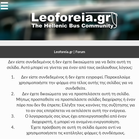
☰
Gallery
Open
Gallery
Leoforeia.gr | Forum
-
Δεν είστε συνδεδεμένος ή δεν έχετε δικαιώματα για να δείτε αυτή τη
σελίδα. Αυτό μπορεί να γίνεται για έναν από τους ακόλουθους λόγους:
-
Δεν είστε συνδεδεμένος ή δεν έχετε εγγραφεί. Παρακαλούμε
-
χρησιμοποιήστε την φόρμα στο τέλος αυτής της σελίδας για να
συνδεθείτε.
-
Δεν έχετε δικαιώματα για να προσπελάσετε αυτή τη σελίδα.
Μήπως προσπαθείτε να προσπελάσετε σελίδες διαχείρισης ή έναν
-
πόρο που δεν θα έπρεπε; Ελέγξτε τους κανόνες της συζήτησης για
το αν σας επιτρέπεται να εκτελέσετε αυτή την ενέργεια.
-
Ο λογαριασμός σας ίσως έχει απενεργοποιηθεί από έναν
διαχειριστή, ή μπορεί να αναμένει ενεργοποίηση.
-
Έχετε πρόσβαση σε αυτή τη σελίδα άμεσα αντί να
χρησιμοποιήσετε τις κατάληλες φόρμες ή συνδέσμους.
-