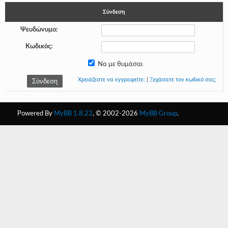
Σύνδεση
-
Ψευδώνυμο:
-
Κωδικός:
-
Να με θυμάσαι
-
Χρειάζεστε να εγγραφείτε;
|
Ξεχάσατε τον κωδικό σας;
-
-
Powered By
MyBB 1.8.22
, © 2002-2026
MyBB Group
.
-
-
-
-
-
-