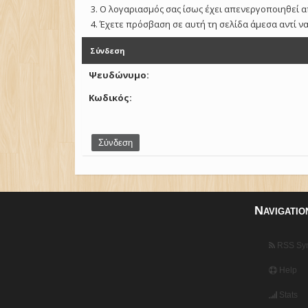
Ο λογαριασμός σας ίσως έχει απενεργοποιηθεί α
Έχετε πρόσβαση σε αυτή τη σελίδα άμεσα αντί ν
Σύνδεση
Ψευδώνυμο:
Κωδικός:
Navigatio
RSS Syn
Help
Stats