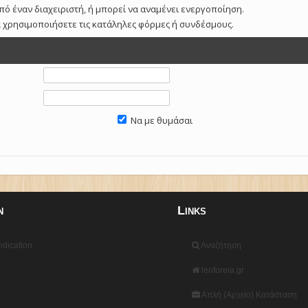
πό έναν διαχειριστή, ή μπορεί να αναμένει ενεργοποίηση.
α χρησιμοποιήσετε τις κατάληλες φόρμες ή συνδέσμους.
Να με θυμάσαι
n
Links
dication
Αναζήτηση
leoforeia.gr
Απλή (Αρχείο) Κατάσταση