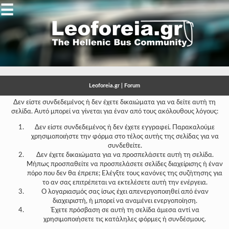
☰
Gallery
Open
Gallery
Leoforeia.gr | Forum
-
Δεν είστε συνδεδεμένος ή δεν έχετε δικαιώματα για να δείτε αυτή τη
σελίδα. Αυτό μπορεί να γίνεται για έναν από τους ακόλουθους λόγους:
-
Δεν είστε συνδεδεμένος ή δεν έχετε εγγραφεί. Παρακαλούμε
-
χρησιμοποιήστε την φόρμα στο τέλος αυτής της σελίδας για να
συνδεθείτε.
-
Δεν έχετε δικαιώματα για να προσπελάσετε αυτή τη σελίδα.
Μήπως προσπαθείτε να προσπελάσετε σελίδες διαχείρισης ή έναν
-
πόρο που δεν θα έπρεπε; Ελέγξτε τους κανόνες της συζήτησης για
το αν σας επιτρέπεται να εκτελέσετε αυτή την ενέργεια.
-
Ο λογαριασμός σας ίσως έχει απενεργοποιηθεί από έναν
διαχειριστή, ή μπορεί να αναμένει ενεργοποίηση.
-
Έχετε πρόσβαση σε αυτή τη σελίδα άμεσα αντί να
χρησιμοποιήσετε τις κατάληλες φόρμες ή συνδέσμους.
-