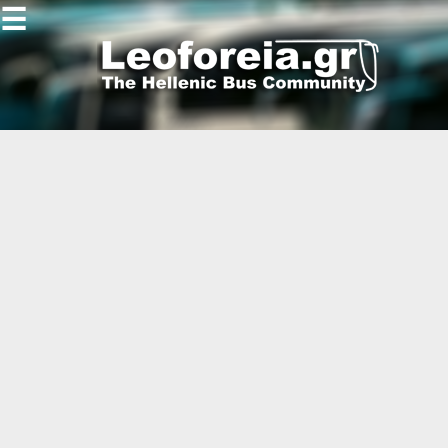
☰
Gallery
Open
Gallery
-
-
-
-
-
-
-
-