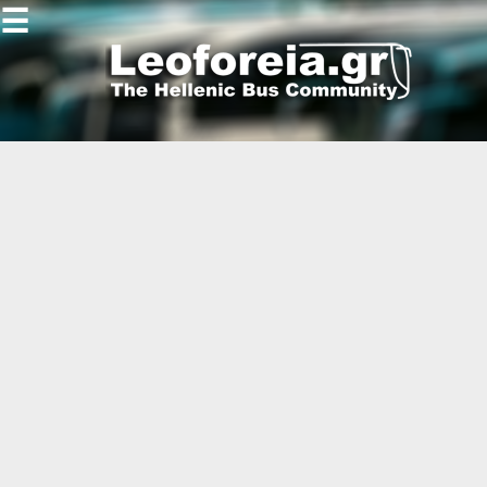
☰
Gallery
Open
Gallery
-
-
-
-
-
-
-
-