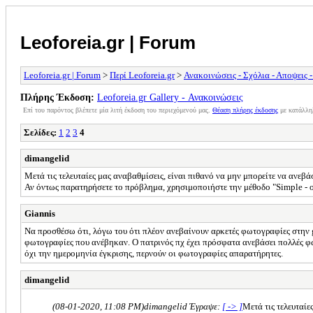
Leoforeia.gr | Forum
Leoforeia.gr | Forum
>
Περί Leoforeia.gr
>
Ανακοινώσεις - Σχόλια - Αποψεις 
Πλήρης Έκδοση:
Leoforeia.gr Gallery - Ανακοινώσεις
Επί του παρόντος βλέπετε μία λιτή έκδοση του περιεχόμενού μας.
Θέαση πλήρης έκδοσης
με κατάλλη
Σελίδες:
1
2
3
4
dimangelid
Μετά τις τελευταίες μας αναβαθμίσεις, είναι πιθανό να μην μπορείτε να ανεβ
Αν όντως παρατηρήσετε το πρόβλημα, χρησιμοποιήστε την μέθοδο "Simple - on
Giannis
Να προσθέσω ότι, λόγω του ότι πλέον ανεβαίνουν αρκετές φωτογραφίες στην ga
φωτογραφίες που ανέβηκαν. Ο πατρινός πχ έχει πρόσφατα ανεβάσει πολλές φ
όχι την ημερομηνία έγκρισης, περνούν οι φωτογραφίες απαρατήρητες.
dimangelid
(08-01-2020, 11:08 PM)
dimangelid Έγραψε:
[ -> ]
Μετά τις τελευταίε