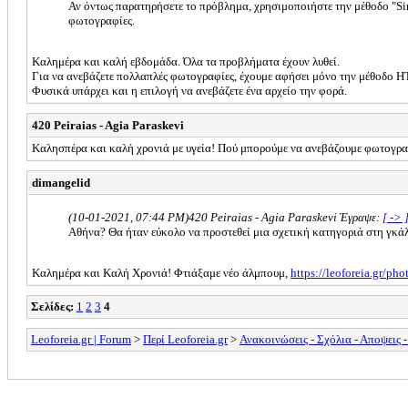
Αν όντως παρατηρήσετε το πρόβλημα, χρησιμοποιήστε την μέθοδο "Simp
φωτογραφίες.
Καλημέρα και καλή εβδομάδα. Όλα τα προβλήματα έχουν λυθεί.
Για να ανεβάζετε πολλαπλές φωτογραφίες, έχουμε αφήσει μόνο την μέθοδο 
Φυσικά υπάρχει και η επιλογή να ανεβάζετε ένα αρχείο την φορά.
420 Peiraias - Agia Paraskevi
Καλησπέρα και καλή χρονιά με υγεία! Πού μπορούμε να ανεβάζουμε φωτογρα
dimangelid
(10-01-2021, 07:44 PM)
420 Peiraias - Agia Paraskevi Έγραψε:
[ -> 
Αθήνα? Θα ήταν εύκολο να προστεθεί μια σχετική κατηγοριά στη γκά
Καλημέρα και Καλή Χρονιά! Φτιάξαμε νέο άλμπουμ,
https://leoforeia.gr/p
Σελίδες:
1
2
3
4
Leoforeia.gr | Forum
>
Περί Leoforeia.gr
>
Ανακοινώσεις - Σχόλια - Αποψεις 