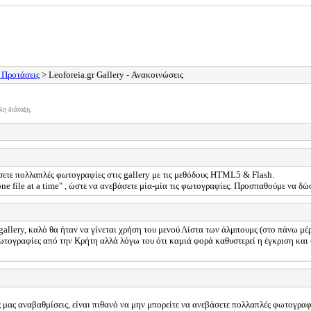
- Προτάσεις
> Leoforeia.gr Gallery - Ανακοινώσεις
λη διάταξη.
άσετε πολλαπλές φωτογραφίες στις gallery με τις μεθόδους HTML5 & Flash.
e file at a time" , ώστε να ανεβάσετε μία-μία τις φωτογραφίες. Προσπαθούμε να δ
llery, καλό θα ήταν να γίνεται χρήση του μενού Λίστα των άλμπουμς (στο πάνω μέρος
ωτογραφίες από την Κρήτη αλλά λόγω του ότι καμιά φορά καθυστερεί η έγκριση και
ς μας αναβαθμίσεις, είναι πιθανό να μην μπορείτε να ανεβάσετε πολλαπλές φωτογραφ