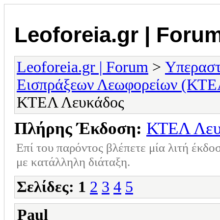
Leoforeia.gr | Foru
Leoforeia.gr | Forum
>
Υπεραστ
Εισπράξεων Λεωφορείων (ΚΤΕ
ΚΤΕΛ Λευκάδος
Πλήρης Έκδοση:
ΚΤΕΛ Λευ
Επί του παρόντος βλέπετε μία λιτή έκδο
με κατάλληλη διάταξη.
Σελίδες:
1
2
3
4
5
Paul