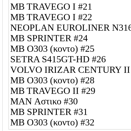
MB TRAVEGO I #21
MB TRAVEGO I #22
NEOPLAN EUROLINER N316
MB SPRINTER #24
MB O303 (κοντο) #25
SETRA S415GT-HD #26
VOLVO IRIZAR CENTURY II
MB O303 (κοντο) #28
ΜΒ ΤRAVEGO II #29
MAN Αστικο #30
ΜΒ SPRINTER #31
MB O303 (κοντο) #32