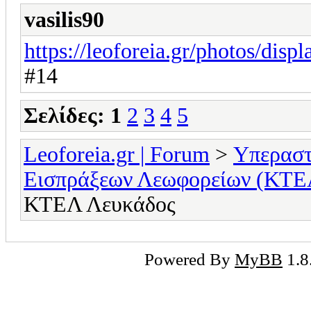
vasilis90
https://leoforeia.gr/photos/disp
#14
Σελίδες:
1
2
3
4
5
Leoforeia.gr | Forum
>
Υπεραστ
Εισπράξεων Λεωφορείων (ΚΤΕ
ΚΤΕΛ Λευκάδος
Powered By
MyBB
1.8