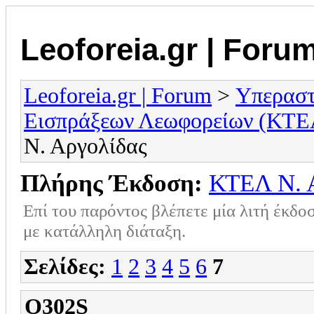
Leoforeia.gr | Foru
Leoforeia.gr | Forum
>
Υπεραστ
Εισπράξεων Λεωφορείων (ΚΤΕ
Ν. Αργολίδας
Πλήρης Έκδοση:
ΚΤΕΛ Ν. 
Επί του παρόντος βλέπετε μία λιτή έκδο
με κατάλληλη διάταξη.
Σελίδες:
1
2
3
4
5
6
7
O302S