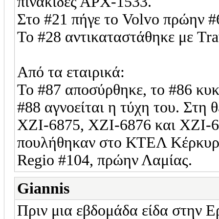
πινακίδες ΑΡΧ-1533.
Στο #21 πήγε το Volvo πρώην #
Το #28 αντικαταστάθηκε με Tra
Από τα εταιρικά:
Το #87 αποσύρθηκε, το #86 κυ
#88 αγνοείται η τύχη του. Στη 
ΧΖΙ-6875, ΧΖΙ-6876 και ΧΖΙ-68
πουλήθηκαν στο ΚΤΕΛ Κέρκυρα
Regio #104, πρώην Λαμίας.
Giannis
Πριν μια εβδομάδα είδα στην Ερ