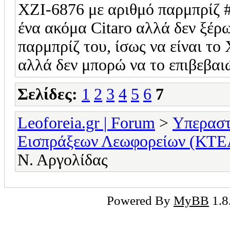
ΧΖΙ-6876 με αριθμό παρμπρίζ #
ένα ακόμα Citaro αλλά δεν ξέρω
παρμπρίζ του, ίσως να είναι το
αλλά δεν μπορώ να το επιβεβα
Σελίδες:
1
2
3
4
5
6
7
Leoforeia.gr | Forum
>
Υπεραστ
Εισπράξεων Λεωφορείων (ΚΤΕ
Ν. Αργολίδας
Powered By
MyBB
1.8