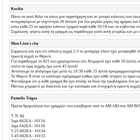
Korkis
Πάνω σε αυτό θέλω να κάνω μια παρατήρηση και αν μπορεί κάποιος που ίσως γ
αναγραφόμενα με συχνότητα 20 λεπτών για ένα μεγάλο μέρος της ημέρας και θέ
εστω κάθε 25 αν αργήσει κάποιο όχημα) παρά κάθε 16-18 και να κόβονται πο
Σημείωση: φέρνω αυτή τη γραμμή ως παράδειγμα γιατί αυτή γνωρίζω και με ε
Man Lion's city
Συμφωνώ και εγώ ότι ειδικά η αιχμή 2-3 το μεσημέρι πλέον έχει μεταφερθεί π
πρωινή αιχμή το Θερινό.
Για παράδειγμα το 421 που χρησιμοποιώ στο Χειμερινό έχει κάθε 10 λεπτά, ε
οπότε σε ώρα αιχμής έχει κενό 45 λεπτά!
Αντίστοιχα το απόγευμα έχει μετά τις 19:30 κάθε 35 λεπτά προγραμματισμένα
Το Θερινό ΙΙ είναι το καλύτερο πρόγραμμα καθώς έχει κάθε τέταρτο το πρωί και
Φαντάζομαι ότι η κάθε γραμμή θα έχει επίσης τα δικά της προβλήματα είτε με 
Πάντως χειμερινό με διακοπές και όχι κατσαρές και ενισχυμένη πρωινή αιχμή
Pantelis Tsigas
Πρώτα δρομολόγια των γραμμών που κατέβηκαν από το ΑΜ ΛΙΟ στο ΑΜ ΒΟΤ, 
Τ. Ν. ΙΩ.
5αρι 602ΕΑ - 10154
5αρι 642ΕΑ - 10158
5:25 602ΕΑ - 10134
5:45 602ΕΑ - 10155