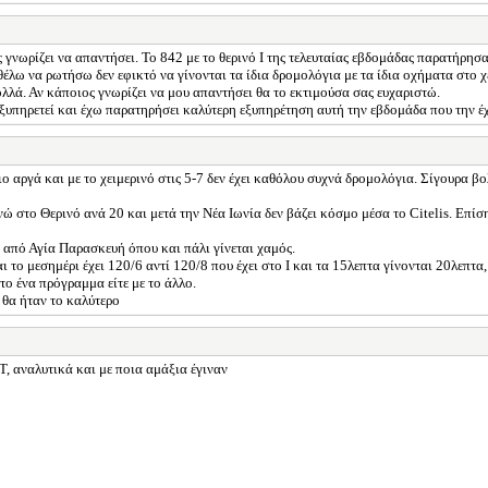
νωρίζει να απαντήσει. Το 842 με το θερινό Ι της τελευταίας εβδομάδας παρατήρησα
λω να ρωτήσω δεν εφικτό να γίνονται τα ίδια δρομολόγια με τα ίδια οχήματα στο χε
λλά. Αν κάποιος γνωρίζει να μου απαντήσει θα το εκτιμούσα σας ευχαριστώ.
ξυπηρετεί και έχω παρατηρήσει καλύτερη εξυπηρέτηση αυτή την εβδομάδα που την έ
ιο αργά και με το χειμερινό στις 5-7 δεν έχει καθόλου συχνά δρομολόγια. Σίγουρα β
νώ στο Θερινό ανά 20 και μετά την Νέα Ιωνία δεν βάζει κόσμο μέσα το Citelis. Επί
 από Αγία Παρασκευή όπου και πάλι γίνεται χαμός.
 το μεσημέρι έχει 120/6 αντί 120/8 που έχει στο Ι και τα 15λεπτα γίνονται 20λεπτα,
το ένα πρόγραμμα είτε με το άλλο.
 θα ήταν το καλύτερο
αναλυτικά και με ποια αμάξια έγιναν