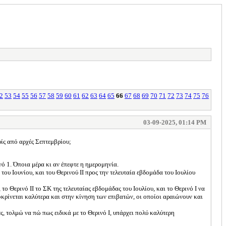
2
53
54
55
56
57
58
59
60
61
62
63
64
65
66
67
68
69
70
71
72
73
74
75
76
03-09-2025, 01:14 PM
ίς από αρχές Σεπτεμβρίου;
ό 1. Όποια μέρα κι αν έπεφτε η ημερομηνία.
ου Ιουνίου, και του Θερινού ΙΙ προς την τελευταία εβδομάδα του Ιουλίου
το Θερινό ΙΙ το ΣΚ της τελευταίας εβδομάδας του Ιουλίου, και το Θερινό Ι να
ποκρίνεται καλύτερα και στην κίνηση των επιβατών, οι οποίοι αραιώνουν και
ς, τολμώ να πώ πως ειδικά με το Θερινό Ι, υπάρχει πολύ καλύτερη