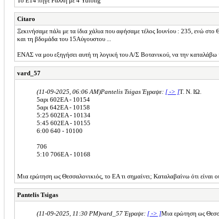
Το Ε14 πήγε Ράλλη με 4 Yutong
Citaro
Ξεκινήσαμε πάλι με τα ίδια χάλια που αφήσαμε τέλος Ιουνίου : 235, ενώ στο Θ
και τη βδομάδα του 15Αύγουστου ...
ΕΝΑΣ να μου εξηγήσει αυτή τη λογική του Α/Σ Βοτανικού, να την καταλάβω 
vard_57
(11-09-2025, 06:06 AM)
Pantelis Tsigas Έγραψε:
[ -> ]
Τ. Ν. ΙΩ.
5αρι 602ΕΑ - 10154
5αρι 642ΕΑ - 10158
5:25 602ΕΑ - 10134
5:45 602ΕΑ - 10155
6:00 640 - 10100
706
5:10 706ΕΑ - 10168
Μια ερώτηση ως Θεσσαλονικιός, το ΕΑ τι σημαίνει; Καταλαβαίνω ότι είναι 
Pantelis Tsigas
(11-09-2025, 11:30 PM)
vard_57 Έγραψε:
[ -> ]
Μια ερώτηση ως Θεσσα