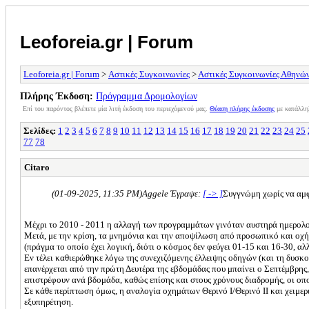
Leoforeia.gr | Forum
Leoforeia.gr | Forum
>
Αστικές Συγκοινωνίες
>
Αστικές Συγκοινωνίες Αθηνώ
Πλήρης Έκδοση:
Πρόγραμμα Δρομολογίων
Επί του παρόντος βλέπετε μία λιτή έκδοση του περιεχόμενού μας.
Θέαση πλήρης έκδοσης
με κατάλλη
Σελίδες:
1
2
3
4
5
6
7
8
9
10
11
12
13
14
15
16
17
18
19
20
21
22
23
24
25
77
78
Citaro
(01-09-2025, 11:35 PM)
Aggele Έγραψε:
[ -> ]
Συγγνώμη χωρίς να αμφ
Mέχρι το 2010 - 2011 η αλλαγή των προγραμμάτων γινόταν αυστηρά ημερολογι
Μετά, με την κρίση, τα μνημόνια και την αποψίλωση από προσωπικό και οχήμα
(πράγμα το οποίο έχει λογική, διότι ο κόσμος δεν φεύγει 01-15 και 16-30, α
Εν τέλει καθιερώθηκε λόγω της συνεχιζόμενης έλλειψης οδηγών (και τη δυσκολί
επανέρχεται από την πρώτη Δευτέρα της εβδομάδας που μπαίνει ο Σεπτέμβρης, 
επιστρέφουν ανά βδομάδα, καθώς επίσης και στους χρόνους διαδρομής, οι οποί
Σε κάθε περίπτωση όμως, η αναλογία οχημάτων Θερινό Ι/Θερινό ΙΙ και χειμερι
εξυπηρέτηση.