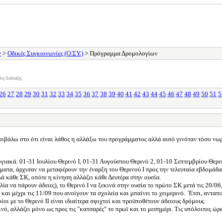
ν
>
Οδικές Συγκοινωνίες (Ο.ΣΥ.)
> Πρόγραμμα Δρομολογίων
λη διάταξη.
26
27
28
29
30
31
32
33
34
35
36
37
38
39
40
41
42
43
44
45
46
47
48
49
50
51
5
ιβάλω στο ότι είναι λάθος η αλλάξω του προγράμματος αλλά αυτό γινόταν τόσο νωρ
ακά. 01-31 Ιουλίου Θερινό Ι, 01-31 Αυγούστου Θερινό 2, 01-10 Σεπτεμβρίου Θεριν
τα, άρχισαν να μεταφέρουν την έναρξη του Θερινού Ι προς την τελευταία εβδομάδα τ
λλά κάθε ΣΚ, οπότε η κίνηση αλλάζει κάθε Δευτέρα στην ουσία.
α να πάρουν άδειες), το Θερινό Ι να ξεκινά στην ουσία το πρώτο ΣΚ μετά τις 20/06, 
και μέχρι τις 11/09 που ανοίγουν τα σχολεία και μπαίνει το χειμερινό. Έτσι, αντα
οι με το Θερινό ΙΙ είναι ιδιαίτερα σφιχτοί και προϋποθέτουν άδειους δρόμους.
νό, αλλάζει μόνο ως προς τις "κατσαρές" το πρωϊ και το μεσημέρι. Τις υπόλοιπες ώρε